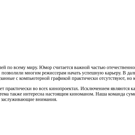
елей по всему миру. Юмор считается важной частью отечествен
озволили многим режиссерам начать успешную карьеру. В даль
занные с компьютерной графикой практически отсутствуют, но 
ет практически во всех кинопроектах. Исключением являются ка
тема также интересна настоящим киноманом. Наша команда суме
, заслуживающие внимания.