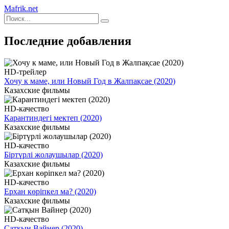
Mafrik.net
Последние добавления
HD-трейлер
Хочу к маме, или Новый Год в Жалпақсае (2020)
Казахские фильмы
HD-качество
Карантиндегі мектеп (2020)
Казахские фильмы
HD-качество
Біртүрлі жолаушылар (2020)
Казахские фильмы
HD-качество
Ерхан көріпкел ма? (2020)
Казахские фильмы
HD-качество
Сатқын Вайнер (2020)