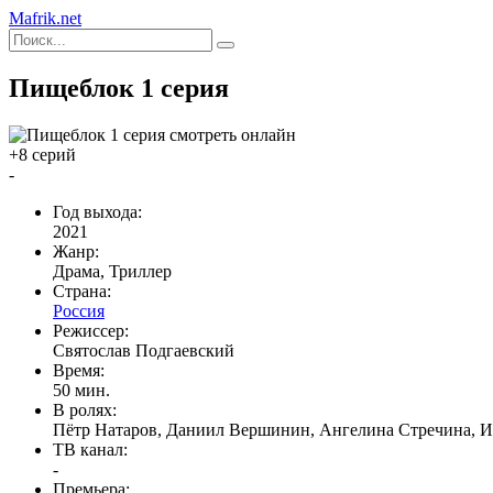
Mafrik.net
Пищеблок 1 серия
+8 серий
-
Год выхода:
2021
Жанр:
Драма, Триллер
Страна:
Россия
Режиссер:
Святослав Подгаевский
Время:
50 мин.
В ролях:
Пётр Натаров, Даниил Вершинин, Ангелина Стречина, И
ТВ канал:
-
Премьера: