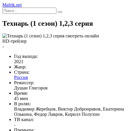
Mafrik.net
Технарь (1 сезон) 1,2,3 серия
HD-трейлер
-
Год выхода:
2021
Жанр:
Страна:
Россия
Режиссер:
Душан Глигоров
Время:
45 мин
В ролях:
Владимир Жеребцов, Виктор Добронравов, Екатерина
Олькина, Федор Лавров, Кирилл Полухин
ТВ канал:
-
Премьера: