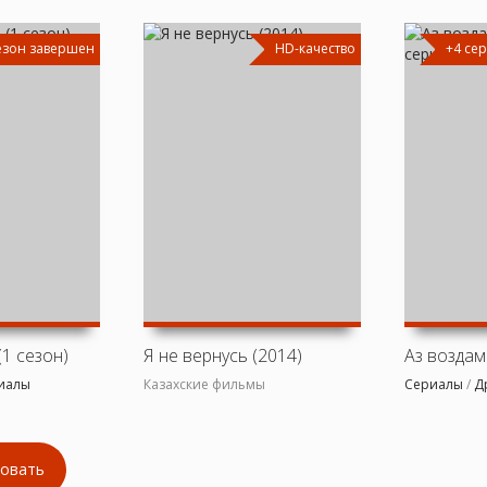
сезон завершен
HD-качество
+4 се
(1 сезон)
Я не вернусь (2014)
иалы
Казахские фильмы
Сериалы
/
Д
овать