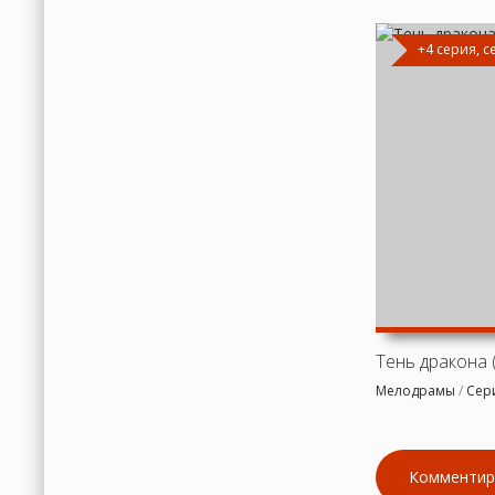
+4 серия, 
Тень дракона 
Мелодрамы
/
Сер
Комментир