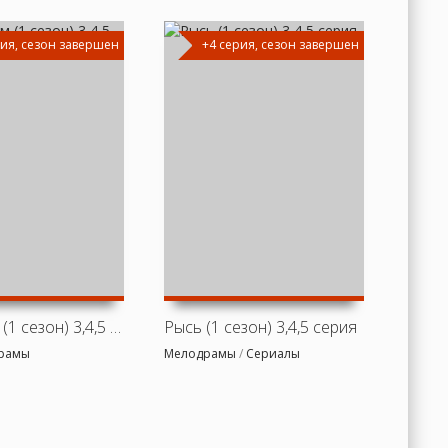
рия, сезон завершен
+4 серия, сезон завершен
+
Аз воздам (1 сезон) 3,4,5 серия
Рысь (1 сезон) 3,4,5 серия
рамы
Мелодрамы
/
Сериалы
Сериа