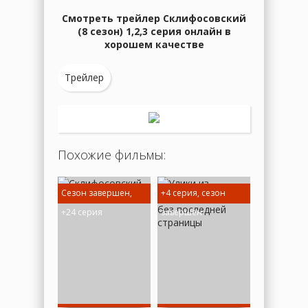
Смотреть трейлер Склифосовский
(8 сезон) 1,2,3 серия онлайн в
хорошем качестве
Трейлер
Похожие фильмы:
Сезон завершен,
+4 серия, сезон
+16 серия,
+24 серия
завершен
завершен