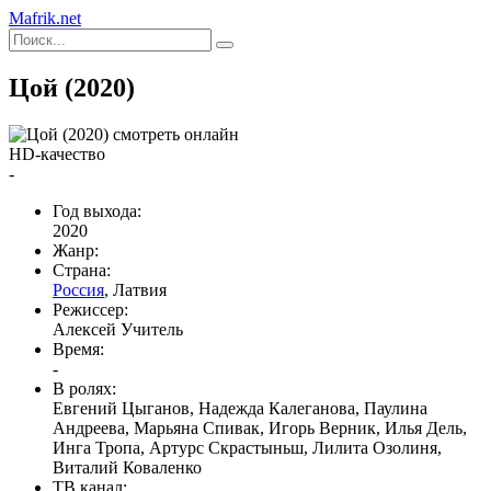
Mafrik.net
Цой (2020)
HD-качество
-
Год выхода:
2020
Жанр:
Страна:
Россия
, Латвия
Режиссер:
Алексей Учитель
Время:
-
В ролях:
Евгений Цыганов, Надежда Калеганова, Паулина
Андреева, Марьяна Спивак, Игорь Верник, Илья Дель,
Инга Тропа, Артурс Скрастыньш, Лилита Озолиня,
Виталий Коваленко
ТВ канал: