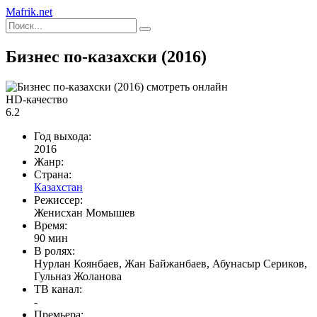
Mafrik.net
Бизнес по-казахски (2016)
HD-качество
6.2
Год выхода:
2016
Жанр:
Страна:
Казахстан
Режиссер:
Женисхан Момышев
Время:
90 мин
В ролях:
Нурлан Коянбаев, Жан Байжанбаев, Абунасыр Сериков,
Гульназ Жоланова
ТВ канал:
-
Премьера: