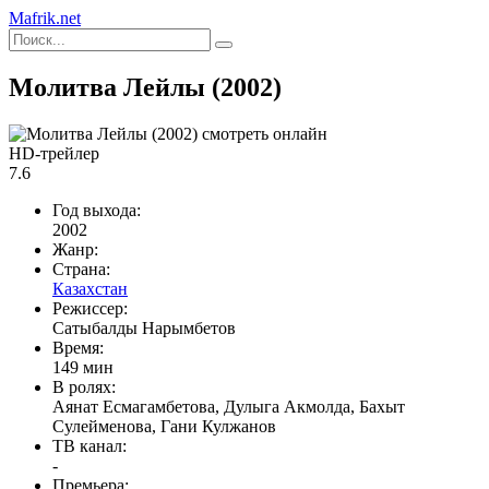
Mafrik.net
Молитва Лейлы (2002)
HD-трейлер
7.6
Год выхода:
2002
Жанр:
Страна:
Казахстан
Режиссер:
Сатыбалды Нарымбетов
Время:
149 мин
В ролях:
Аянат Есмагамбетова, Дулыга Акмолда, Бахыт
Сулейменова, Гани Кулжанов
ТВ канал:
-
Премьера: