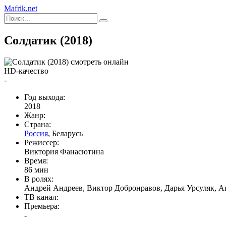
Mafrik.net
Солдатик (2018)
HD-качество
-
Год выхода:
2018
Жанр:
Страна:
Россия
, Беларусь
Режиссер:
Виктория Фанасютина
Время:
86 мин
В ролях:
Андрей Андреев, Виктор Добронравов, Дарья Урсуляк, 
ТВ канал:
Премьера:
-