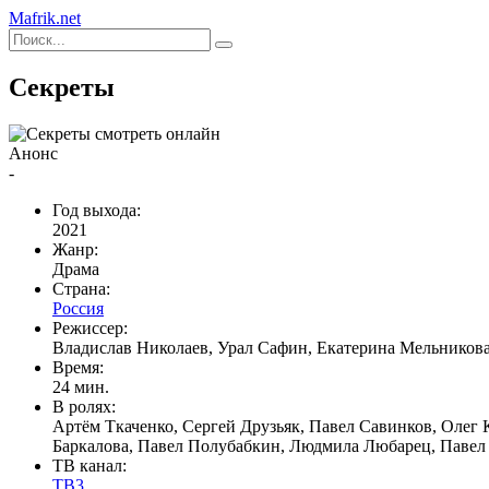
Mafrik.net
Секреты
Анонс
-
Год выхода:
2021
Жанр:
Драма
Страна:
Россия
Режиссер:
Владислав Николаев, Урал Сафин, Екатерина Мельников
Время:
24 мин.
В ролях:
Артём Ткаченко, Сергей Друзьяк, Павел Савинков, Олег
Баркалова, Павел Полубабкин, Людмила Любарец, Павел
ТВ канал:
ТВ3