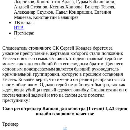
Лырчиков, Константин Адаев, Гурам Баблишвили,
Андрей Стоянов, Ксения Хаирова, Виктор Тереля,
Александр Скулков, Павел Кондрашин, Евгения
Макеева, Константин Балакирев
ТВ канал:
НТВ
Премьера:
-
Следователь столичного СК Сергей Ковалёв берется за
ужасное преступление, жертвами которого стали полковник
Евсеев и вся его семья. Оставить это дело главный герой не
может, так как погибший был его сводным братом. Для него
основным подозреваемым является бывший руководитель
криминальной группировки, которую в прошлом остановил
Евсеев. Ковалёв верит, что именно он решил расправиться со
своим обидчиком. Однако герой не действует быстро, так как
ждет, когда убийца первый сделает ошибку. Справится ли он с
поставленной задачей и кто на самом деле помогал
преступнику?
Смотреть трейлер Капкан для монстра (1 сезон) 1,2,3 серия
онлайн в хорошем качестве
Трейлер