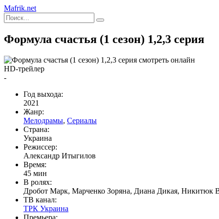
Mafrik.net
Формула счастья (1 сезон) 1,2,3 серия
HD-трейлер
-
Год выхода:
2021
Жанр:
Мелодрамы
,
Сериалы
Страна:
Украина
Режиссер:
Александр Итыгилов
Время:
45 мин
В ролях:
Дробот Марк, Марченко Зоряна, Диана Дикая, Никитюк В
ТВ канал:
ТРК Украина
Премьера: