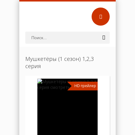
Мушкетёры (1 сезон) 1,2,3
серия
HD-трейлер