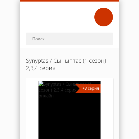
Synyptas / Cыныптас (1 сезон)
2,3,4 серия
+3 серия