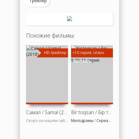
Трейлер
Похожие фильмы:
HD-трейлер
+10 серия, сезон
HD
завершен
Самал / Samal (2018)
Bir toqsan / Бір тоқсан (1 сезон) 9,10,11 серия
Скоро на нашем сайте
Мелодрамы
/
Сериалы
/
Русские фи
Комедии