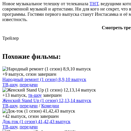
Новое музыкальное телешоу от телеканала
ТНТ
, ведущими кот
современной музыкой и артистами. Ни для кого не секрет, что
программы. Гостями первого выпуска станут Инстасамка и её м
известность.
Смотреть тре
Трейлер
Похожие фильмы:
+9 выпуск, сезон завершен
Народный ремонт (1 сезон) 8,9,10 выпуск
ТВ-шоу
,
передачи
+13 выпуск,
тв-шоу
завершен
Женский Stand Up (1 сезон) 12,13,14 выпуск
ТВ-шоу
,
передачи
/
Комедии
+42 выпуск, сезон завершен
Дoк-ток (1 сезон) 41,42,43 выпуск
ТВ-шоу
,
передачи