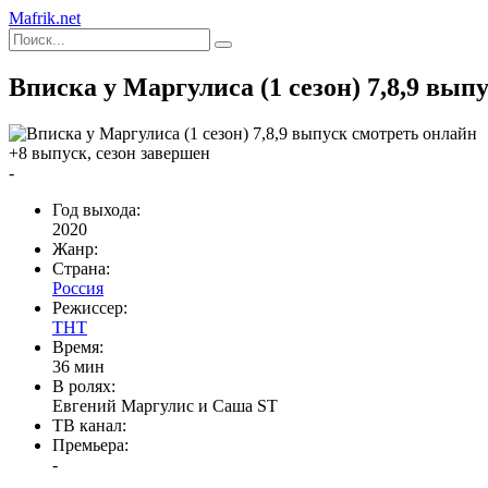
Mafrik.net
Вписка у Маргулиса (1 сезон) 7,8,9 вып
+8 выпуск, сезон завершен
-
Год выхода:
2020
Жанр:
Страна:
Россия
Режиссер:
ТНТ
Время:
36 мин
В ролях:
Евгений Маргулис и Cаша ST
ТВ канал:
Премьера:
-