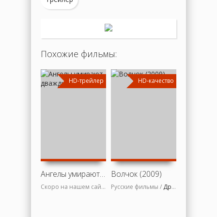
Похожие фильмы:
HD-трейлер
HD-качество
HD
Ангелы умирают дважды (2020)
Волчок (2009)
Скоро на нашем сайте
Русские фильмы /
Драмы