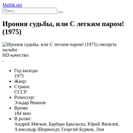
Mafrik.net
Ирония судьбы, или С легким паром!
(1975)
HD-качество
-
Год выхода:
1975
Жанр:
Страна:
СССР
Режиссер:
Эльдар Рязанов
Время:
184 мин
В ролях:
Андрей Мягков, Барбара Брыльска, Юрий Яковлев,
Александр Ширвиндт, Георгий Бурков, Лия