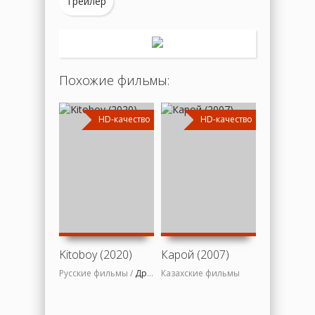
Трейлер
Похожие фильмы:
HD-качество
HD-качество
HD
Kitoboy (2020)
Карой (2007)
Русские фильмы /
Драмы
Казахские фильмы
/
Приключения
/ Фильмы 2020