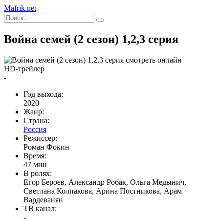
Mafrik.net
Война семей (2 сезон) 1,2,3 серия
HD-трейлер
-
Год выхода:
2020
Жанр:
Страна:
Россия
Режиссер:
Роман Фокин
Время:
47 мин
В ролях:
Егор Бероев, Александр Робак, Ольга Медынич,
Светлана Колпакова, Арина Постникова, Арам
Вардеванян
ТВ канал:
-