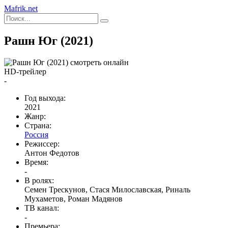
Mafrik.net
Рашн Юг (2021)
HD-трейлер
-
Год выхода:
2021
Жанр:
Страна:
Россия
Режиссер:
Антон Федотов
Время:
-
В ролях:
Семен Трескунов, Стася Милославская, Риналь
Мухаметов, Роман Мадянов
ТВ канал:
-
Премьера: