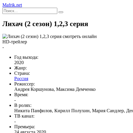
Mafrik.net
Лихач (2 сезон) 1,2,3 серия
HD-трейлер
-
Год выхода:
2020
Жанр:
Страна:
Россия
Режиссер:
Андрея Коршунова, Максима Демченко
Время:
-
В ролях:
Никита Панфилов, Кирилл Полухин, Мария Сандлер, Де
ТВ канал:
-
Премьера:
24 августа 2020